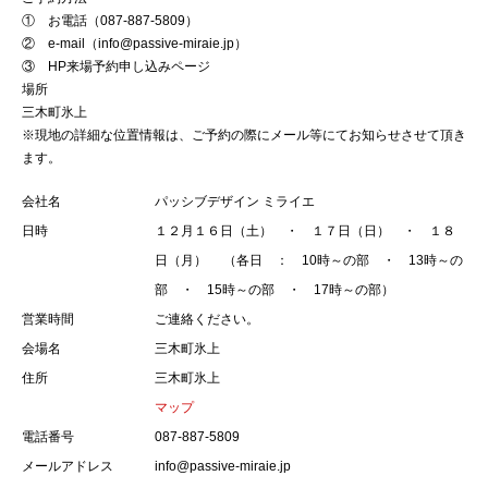
① お電話（087-887-5809）
② e-mail（
info@passive-miraie.jp
）
③
HP来場予約申し込みページ
場所
三木町氷上
※現地の詳細な位置情報は、ご予約の際にメール等にてお知らせさせて頂き
ます。
会社名
パッシブデザイン ミライエ
日時
１２月１６日（土） ・ １７日（日） ・ １８
日（月） （各日 ： 10時～の部 ・ 13時～の
部 ・ 15時～の部 ・ 17時～の部）
営業時間
ご連絡ください。
会場名
三木町氷上
住所
三木町氷上
マップ
電話番号
087-887-5809
メールアドレス
info@passive-miraie.jp