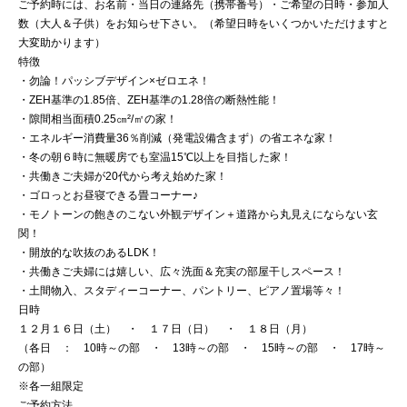
ご予約時には、お名前・当日の連絡先（携帯番号）・ご希望の日時・参加人
数（大人＆子供）をお知らせ下さい。（希望日時をいくつかいただけますと
大変助かります）
特徴
・勿論！パッシブデザイン×ゼロエネ！
・ZEH基準の1.85倍、ZEH基準の1.28倍の断熱性能！
・隙間相当面積0.25㎝²/㎡の家！
・エネルギー消費量36％削減（発電設備含まず）の省エネな家！
・冬の朝６時に無暖房でも室温15℃以上を目指した家！
・共働きご夫婦が20代から考え始めた家！
・ゴロっとお昼寝できる畳コーナー♪
・モノトーンの飽きのこない外観デザイン＋道路から丸見えにならない玄
関！
・開放的な吹抜のあるLDK！
・共働きご夫婦には嬉しい、広々洗面＆充実の部屋干しスペース！
・土間物入、スタディーコーナー、パントリー、ピアノ置場等々！
日時
１２月１６日（土） ・ １７日（日） ・ １８日（月）
（各日 ： 10時～の部 ・ 13時～の部 ・ 15時～の部 ・ 17時～
の部）
※各一組限定
ご予約方法