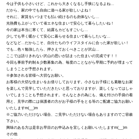
今は子供も小さいけど、これから大きくなるし手狭になるよね…
だから、家の中でも自由に遊べる家が欲しいよね！
それに、家賃をいつまでも払い続けるのも勿体ないし…
光熱費も上がっていて省エネな住まいで安心して暮らしたいね！
今の家は本当に寒くて、結露もカビもすごいし…
少しでも早く暖かくて安心に暮らせる住まいで暮らしたいな…
などなど…だからこそ、自分たちのライフスタイルに合った家が欲しい！
でも…色々勉強したら、押さえておくべきことが沢山…
ここでは語りきれない沢山の思いが詰まった住まいの完成です！！
今回も事前予約制＆少数募集の為、毎度のことながら早期に予約が埋まって
しまうことが予想されます。
※参加される皆様へ大切なお願い。
お客様の大切な住まいをお借りしております。小さなお子様にも素敵なお家
を楽しんで見学していただきたいと思っておりますが、楽しくなってはしゃ
いでしまうことも予想されます。そんなときの為にも、備え付けの手袋の着
用と、見学の際には保護者の方がお子様の手をとる等のご配慮ご協力お願い
いたしますm(__)m
※ご協力いただけない場合、ご見学いただけない場合もありますのでご容赦
下さい。
興味のある方は是非お早目のお申込みを宜しくお願いいたしますm(__)m
その他