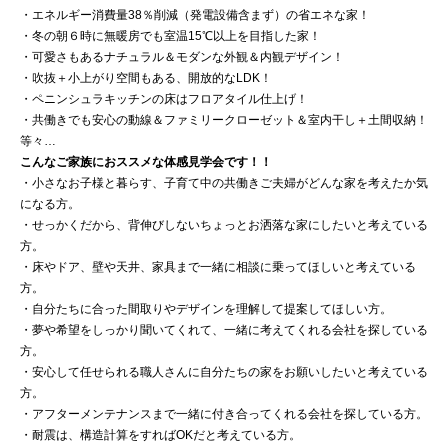
・エネルギー消費量38％削減（発電設備含まず）の省エネな家！
・冬の朝６時に無暖房でも室温15℃以上を目指した家！
・可愛さもあるナチュラル＆モダンな外観＆内観デザイン！
・吹抜＋小上がり空間もある、開放的なLDK！
・ペニンシュラキッチンの床はフロアタイル仕上げ！
・共働きでも安心の動線＆ファミリークローゼット＆室内干し＋土間収納！
等々…
こんなご家族におススメな体感見学会です！！
・小さなお子様と暮らす、子育て中の共働きご夫婦がどんな家を考えたか気
になる方。
・せっかくだから、背伸びしないちょっとお洒落な家にしたいと考えている
方。
・床やドア、壁や天井、家具まで一緒に相談に乗ってほしいと考えている
方。
・自分たちに合った間取りやデザインを理解して提案してほしい方。
・夢や希望をしっかり聞いてくれて、一緒に考えてくれる会社を探している
方。
・安心して任せられる職人さんに自分たちの家をお願いしたいと考えている
方。
・アフターメンテナンスまで一緒に付き合ってくれる会社を探している方。
・耐震は、構造計算をすればOKだと考えている方。