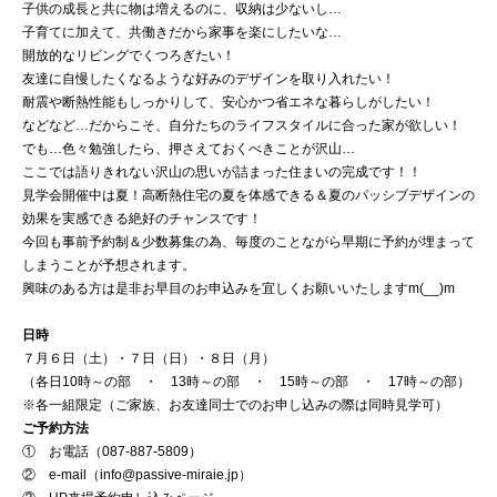
子供の成長と共に物は増えるのに、収納は少ないし…
子育てに加えて、共働きだから家事を楽にしたいな…
開放的なリビングでくつろぎたい！
友達に自慢したくなるような好みのデザインを取り入れたい！
耐震や断熱性能もしっかりして、安心かつ省エネな暮らしがしたい！
などなど…だからこそ、自分たちのライフスタイルに合った家が欲しい！
でも…色々勉強したら、押さえておくべきことが沢山…
ここでは語りきれない沢山の思いが詰まった住まいの完成です！！
見学会開催中は夏！高断熱住宅の夏を体感できる＆夏のパッシブデザインの
効果を実感できる絶好のチャンスです！
今回も事前予約制＆少数募集の為、毎度のことながら早期に予約が埋まって
しまうことが予想されます。
興味のある方は是非お早目のお申込みを宜しくお願いいたしますm(__)m
日時
７月６日（土）・７日（日）・８日（月）
（各日10時～の部 ・ 13時～の部 ・ 15時～の部 ・ 17時～の部）
※各一組限定（ご家族、お友達同士でのお申し込みの際は同時見学可）
ご予約方法
① お電話（087-887-5809）
② e-mail（
info@passive-miraie.jp
）