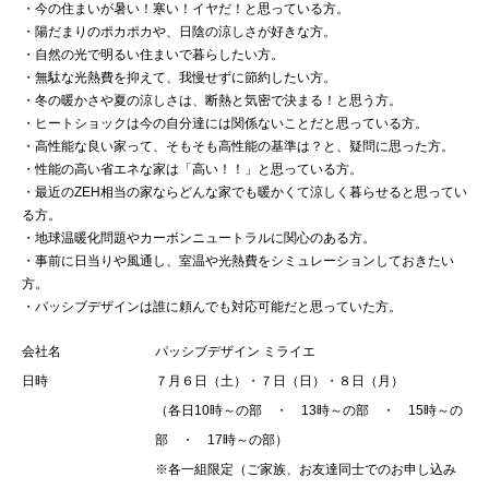
・今の住まいが暑い！寒い！イヤだ！と思っている方。
・陽だまりのポカポカや、日陰の涼しさが好きな方。
・自然の光で明るい住まいで暮らしたい方。
・無駄な光熱費を抑えて、我慢せずに節約したい方。
・冬の暖かさや夏の涼しさは、断熱と気密で決まる！と思う方。
・ヒートショックは今の自分達には関係ないことだと思っている方。
・高性能な良い家って、そもそも高性能の基準は？と、疑問に思った方。
・性能の高い省エネな家は「高い！！」と思っている方。
・最近のZEH相当の家ならどんな家でも暖かくて涼しく暮らせると思ってい
る方。
・地球温暖化問題やカーボンニュートラルに関心のある方。
・事前に日当りや風通し、室温や光熱費をシミュレーションしておきたい
方。
・パッシブデザインは誰に頼んでも対応可能だと思っていた方。
会社名
パッシブデザイン ミライエ
日時
７月６日（土）・７日（日）・８日（月）
（各日10時～の部 ・ 13時～の部 ・ 15時～の
部 ・ 17時～の部）
※各一組限定（ご家族、お友達同士でのお申し込み