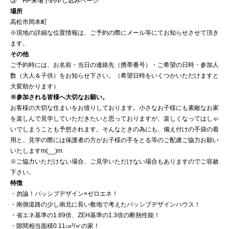
③ HP来場予約申し込みページ
場所
高松市岡本町
※現地の詳細な位置情報は、ご予約の際にメール等にてお知らせさせて頂き
ます。
その他
ご予約時には、お名前・当日の連絡先（携帯番号）・ご希望の日時・参加人
数（大人＆子供）をお知らせ下さい。（希望日時をいくつかいただけますと
大変助かります）
※参加される皆様へ大切なお願い。
お客様の大切な住まいをお借りしております。小さなお子様にも素敵なお家
を楽しんで見学していただきたいと思っておりますが、楽しくなってはしゃ
いでしまうことも予想されます。そんなときの為にも、備え付けの手袋の着
用と、見学の際には保護者の方がお子様の手をとる等のご配慮ご協力お願い
いたしますm(__)m
※ご協力いただけない場合、ご見学いただけない場合もありますのでご容赦
下さい。
特徴
・勿論！パッシブデザイン×ゼロエネ！
・南側道路の少し南北に長い敷地で考えたパッシブデザインハウス！
・省エネ基準の1.89倍、ZEH基準の1.3倍の断熱性能！
・隙間相当面積0.11㎝²/㎡の家！