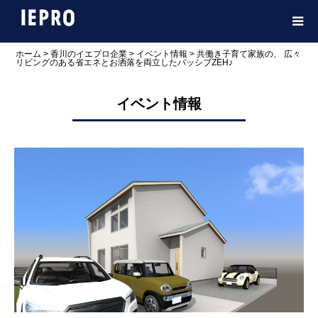
ホーム
>
香川のイエプロ企業
>
イベント情報
>
共働き子育て家族の、 広々
リビングのある省エネとお洒落を両立したパッシブZEH♪
イベント情報