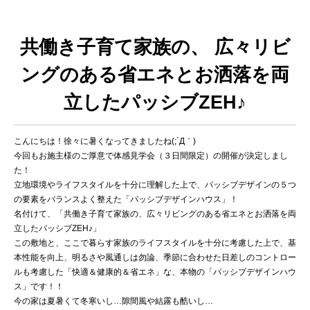
共働き子育て家族の、 広々リビ
ングのある省エネとお洒落を両
立したパッシブZEH♪
こんにちは！徐々に暑くなってきましたね(;´Д｀)
今回もお施主様のご厚意で体感見学会（３日間限定）の開催が決定しまし
た！
立地環境やライフスタイルを十分に理解した上で、パッシブデザインの５つ
の要素をバランスよく整えた「パッシブデザインハウス」！
名付けて、「共働き子育て家族の、広々リビングのある省エネとお洒落を両
立したパッシブZEH♪」
この敷地と、ここで暮らす家族のライフスタイルを十分に考慮した上で、基
本性能を向上、明るさや風通しは勿論、季節に合わせた日差しのコントロー
ルも考慮した「快適＆健康的＆省エネ」な、本物の「パッシブデザインハウ
ス」です！！
今の家は夏暑くて冬寒いし…隙間風や結露も酷いし…