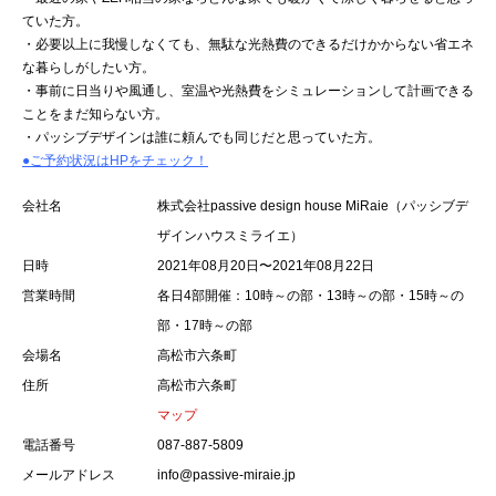
ていた方。
・必要以上に我慢しなくても、無駄な光熱費のできるだけかからない省エネ
な暮らしがしたい方。
・事前に日当りや風通し、室温や光熱費をシミュレーションして計画できる
ことをまだ知らない方。
・パッシブデザインは誰に頼んでも同じだと思っていた方。
●ご予約状況はHPをチェック！
会社名
株式会社passive design house MiRaie（パッシブデ
ザインハウスミライエ）
日時
2021年08月20日〜2021年08月22日
営業時間
各日4部開催：10時～の部・13時～の部・15時～の
部・17時～の部
会場名
高松市六条町
住所
高松市六条町
マップ
電話番号
087-887-5809
メールアドレス
info@passive-miraie.jp