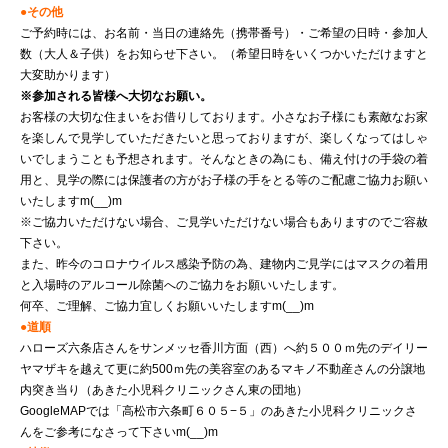
●その他
ご予約時には、お名前・当日の連絡先（携帯番号）・ご希望の日時・参加人
数（大人＆子供）をお知らせ下さい。（希望日時をいくつかいただけますと
大変助かります）
※参加される皆様へ大切なお願い。
お客様の大切な住まいをお借りしております。小さなお子様にも素敵なお家
を楽しんで見学していただきたいと思っておりますが、楽しくなってはしゃ
いでしまうことも予想されます。そんなときの為にも、備え付けの手袋の着
用と、見学の際には保護者の方がお子様の手をとる等のご配慮ご協力お願い
いたしますm(__)m
※ご協力いただけない場合、ご見学いただけない場合もありますのでご容赦
下さい。
また、昨今のコロナウイルス感染予防の為、建物内ご見学にはマスクの着用
と入場時のアルコール除菌へのご協力をお願いいたします。
何卒、ご理解、ご協力宜しくお願いいたしますm(__)m
●道順
ハローズ六条店さんをサンメッセ香川方面（西）へ約５００ｍ先のデイリー
ヤマザキを越えて更に約500ｍ先の美容室のあるマキノ不動産さんの分譲地
内突き当り（あきた小児科クリニックさん東の団地）
GoogleMAPでは「高松市六条町６０５−５」のあきた小児科クリニックさ
んをご参考になさって下さいm(__)m