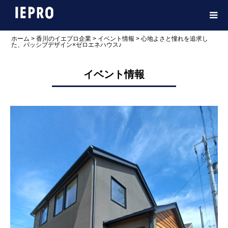
ホーム
>
香川のイエプロ企業
>
イベント情報
>
心地よさと憧れを追求し
た、パッシブデザイン×ゼロエネハウス♪
イベント情報