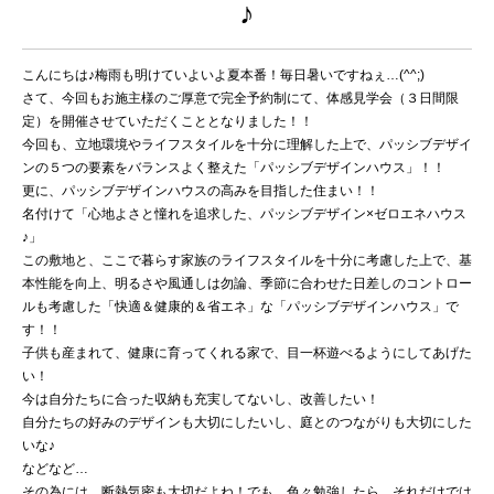
♪
こんにちは♪梅雨も明けていよいよ夏本番！毎日暑いですねぇ…(^^;)
さて、今回もお施主様のご厚意で完全予約制にて、体感見学会（３日間限
定）を開催させていただくこととなりました！！
今回も、立地環境やライフスタイルを十分に理解した上で、パッシブデザイ
ンの５つの要素をバランスよく整えた「パッシブデザインハウス」！！
更に、パッシブデザインハウスの高みを目指した住まい！！
名付けて「心地よさと憧れを追求した、パッシブデザイン×ゼロエネハウス
♪」
この敷地と、ここで暮らす家族のライフスタイルを十分に考慮した上で、基
本性能を向上、明るさや風通しは勿論、季節に合わせた日差しのコントロー
ルも考慮した「快適＆健康的＆省エネ」な「パッシブデザインハウス」で
す！！
子供も産まれて、健康に育ってくれる家で、目一杯遊べるようにしてあげた
い！
今は自分たちに合った収納も充実してないし、改善したい！
自分たちの好みのデザインも大切にしたいし、庭とのつながりも大切にした
いな♪
などなど…
その為には、断熱気密も大切だよね！でも…色々勉強したら、それだけでは