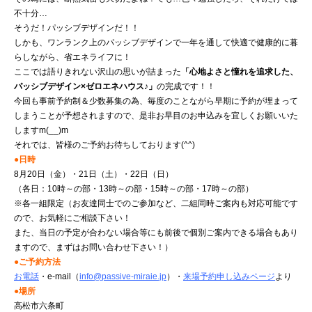
不十分…
そうだ！パッシブデザインだ！！
しかも、ワンランク上のパッシブデザインで一年を通して快適で健康的に暮
らしながら、省エネライフに！
ここでは語りきれない沢山の思いが詰まった
「心地よさと憧れを追求した、
パッシブデザイン×ゼロエネハウス♪」
の完成です！！
今回も事前予約制＆少数募集の為、毎度のことながら早期に予約が埋まって
しまうことが予想されますので、是非お早目のお申込みを宜しくお願いいた
しますm(__)m
それでは、皆様のご予約お待ちしております(^^)
●日時
8月20日（金）・21日（土）・22日（日）
（各日：10時～の部・13時～の部・15時～の部・17時～の部）
※各一組限定（お友達同士でのご参加など、二組同時ご案内も対応可能です
ので、お気軽にご相談下さい！
また、当日の予定が合わない場合等にも前後で個別ご案内できる場合もあり
ますので、まずはお問い合わせ下さい！）
●ご予約方法
お電話
・e-mail（
info@passive-miraie.jp
）・
来場予約申し込みページ
より
●場所
高松市六条町