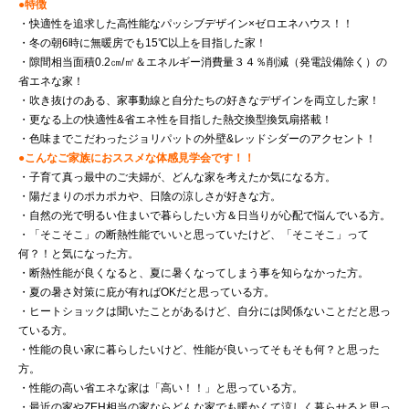
●特徴
・快適性を追求した高性能なパッシブデザイン×ゼロエネハウス！！
・冬の朝6時に無暖房でも15℃以上を目指した家！
・隙間相当面積0.2㎝/㎡＆エネルギー消費量３４％削減（発電設備除く）の
省エネな家！
・吹き抜けのある、家事動線と自分たちの好きなデザインを両立した家！
・更なる上の快適性&省エネ性を目指した熱交換型換気扇搭載！
・色味までこだわったジョリパットの外壁&レッドシダーのアクセント！
●こんなご家族におススメな体感見学会です！！
・子育て真っ最中のご夫婦が、どんな家を考えたか気になる方。
・陽だまりのポカポカや、日陰の涼しさが好きな方。
・自然の光で明るい住まいで暮らしたい方＆日当りが心配で悩んでいる方。
・「そこそこ」の断熱性能でいいと思っていたけど、「そこそこ」って
何？！と気になった方。
・断熱性能が良くなると、夏に暑くなってしまう事を知らなかった方。
・夏の暑さ対策に庇が有ればOKだと思っている方。
・ヒートショックは聞いたことがあるけど、自分には関係ないことだと思っ
ている方。
・性能の良い家に暮らしたいけど、性能が良いってそもそも何？と思った
方。
・性能の高い省エネな家は「高い！！」と思っている方。
・最近の家やZEH相当の家ならどんな家でも暖かくて涼しく暮らせると思っ