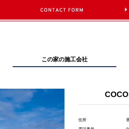
この家の施工会社
COC
住所
電話番号
0